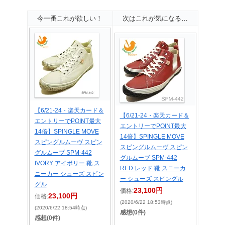
今一番これが欲しい！
次はこれが気になる…
【6/21-24・楽天カード＆
【6/21-24・楽天カード＆
エントリーでPOINT最大
エントリーでPOINT最大
14倍】SPINGLE MOVE
14倍】SPINGLE MOVE
スピングルムーヴ スピン
スピングルムーヴ スピン
グルムーブ SPM-442
グルムーブ SPM-442
IVORY アイボリー 靴 ス
RED レッド 靴 スニーカ
ニーカー シューズ スピン
ー シューズ スピングル
グル
23,100円
価格:
23,100円
価格:
(2020/6/22 18:53時点)
(2020/6/22 18:54時点)
感想(0件)
感想(0件)